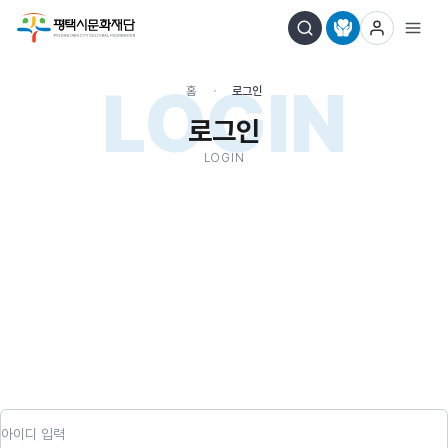
LOGIN
홈
로그인
로그인
LOGIN
아이디