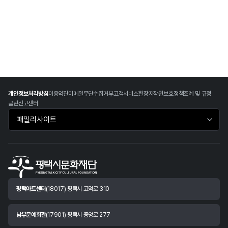
개인정보처리방침
이용약관
이메일무단수집거부
고객서비스헌장
저작권보호정책
조례 및 규정
클린신고센터
패밀리사이트 바로가기
평택아트센터
(18017) 평택시 고덕로 310
남부문예회관
(17901) 평택시 중앙로 277