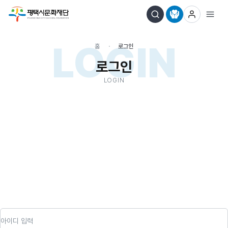
LOGIN
홈
로그인
로그인
LOGIN
아이디