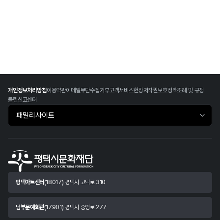
개인정보처리방침
이용약관
이메일무단수집거부
고객서비스헌장
저작권보호정책
조례 및 규정
클린신고센터
패밀리사이트 바로가기
평택아트센터
(18017) 평택시 고덕로 310
남부문예회관
(17901) 평택시 중앙로 277