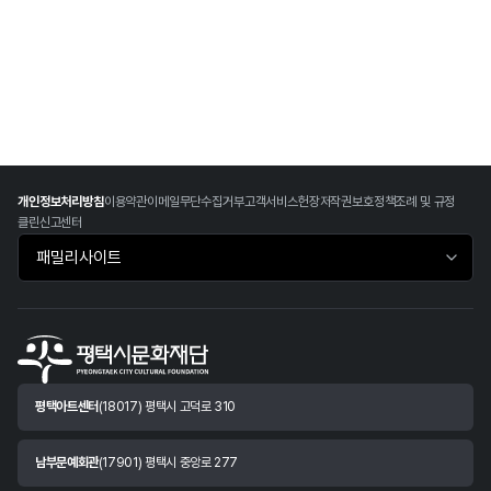
개인정보처리방침
이용약관
이메일무단수집거부
고객서비스헌장
저작권보호정책
조례 및 규정
클린신고센터
패밀리사이트 바로가기
평택아트센터
(18017) 평택시 고덕로 310
남부문예회관
(17901) 평택시 중앙로 277