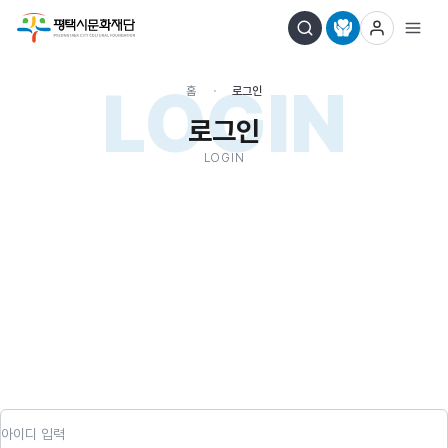
LOGIN
홈
로그인
로그인
LOGIN
아이디