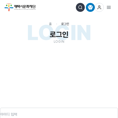
LOGIN
홈
로그인
로그인
LOGIN
아이디