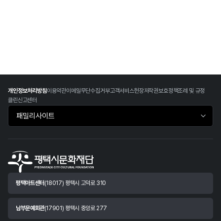
개인정보처리방침
이용약관
이메일무단수집거부
고객서비스헌장
저작권보호정책
조례 및 규정
클린신고센터
패밀리사이트 바로가기
평택아트센터
(18017) 평택시 고덕로 310
남부문예회관
(17901) 평택시 중앙로 277