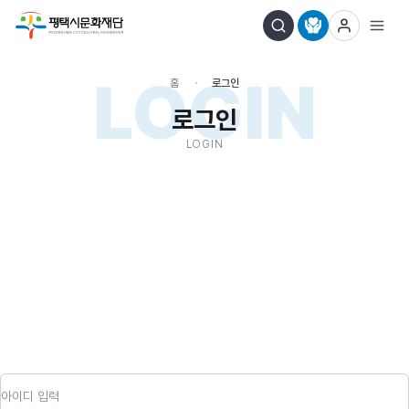
LOGIN
홈
로그인
로그인
LOGIN
아이디