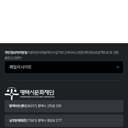
개인정보처리방침
이용약관
이메일무단수집거부
고객서비스헌장
저작권보호정책
조례 및 규정
클린신고센터
패밀리사이트 바로가기
평택아트센터
(18017) 평택시 고덕로 310
남부문예회관
(17901) 평택시 중앙로 277