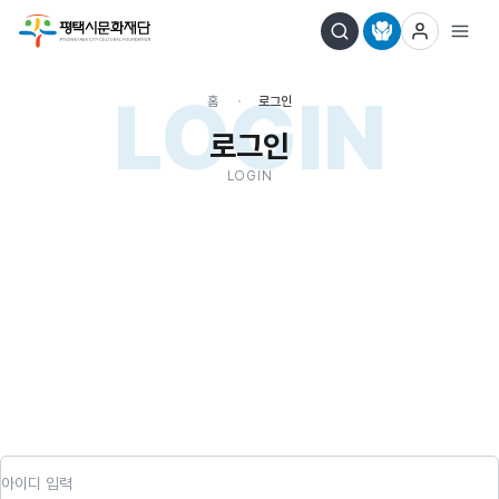
LOGIN
홈
로그인
로그인
LOGIN
아이디