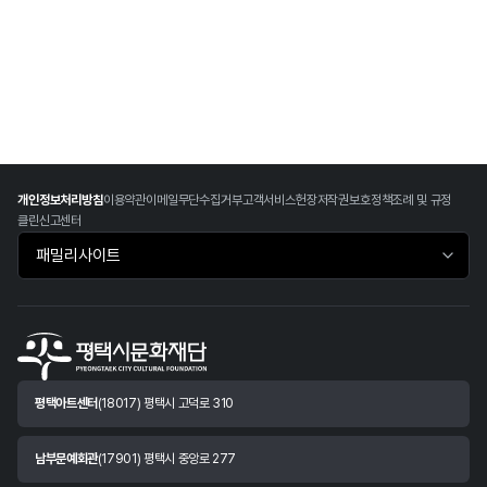
개인정보처리방침
이용약관
이메일무단수집거부
고객서비스헌장
저작권보호정책
조례 및 규정
클린신고센터
패밀리사이트 바로가기
평택아트센터
(18017) 평택시 고덕로 310
남부문예회관
(17901) 평택시 중앙로 277