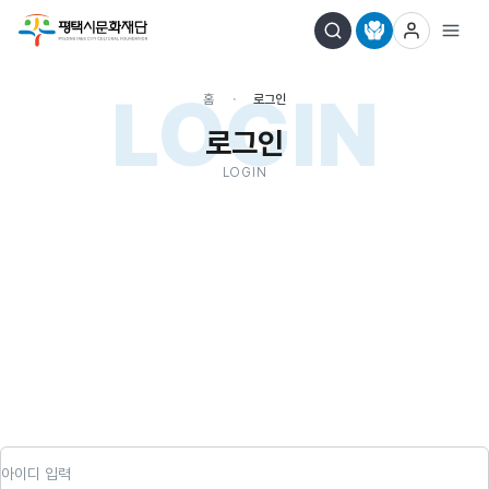
LOGIN
홈
로그인
로그인
LOGIN
아이디