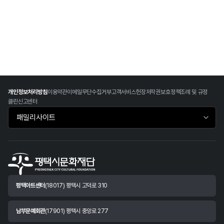
개인정보처리방침
이용약관
이메일무단수집거부
고객서비스헌장
저작권보호정책
조례 및 규정
클린신고센터
패밀리사이트 바로가기
평택아트센터
(18017) 평택시 고덕로 310
남부문예회관
(17901) 평택시 중앙로 277