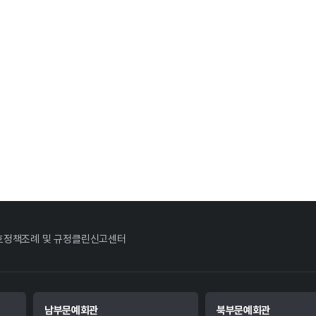
호정책
조례 및 규정
클린신고센터
남부문예회관
북부문예회관