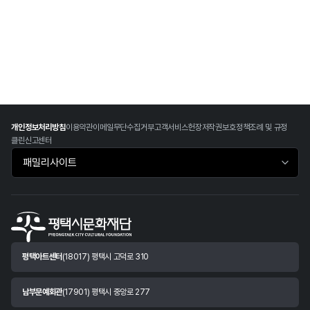
개인정보처리방침
이용약관
이메일무단수집거부
고객서비스헌장
저작권보호정책
조례 및 규정
클린신고센터
패밀리사이트 바로가기
평택아트센터
(18017) 평택시 고덕로 310
남부문예회관
(17901) 평택시 중앙로 277