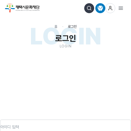
LOGIN
홈
로그인
로그인
LOGIN
아이디