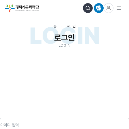
LOGIN
홈
로그인
로그인
LOGIN
아이디