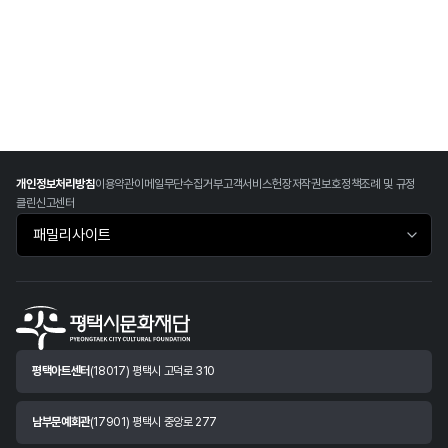
개인정보처리방침
이용약관
이메일무단수집거부
고객서비스헌장
저작권보호정책
조례 및 규정
클린신고센터
패밀리사이트 바로가기
평택아트센터
(18017) 평택시 고덕로 310
남부문예회관
(17901) 평택시 중앙로 277