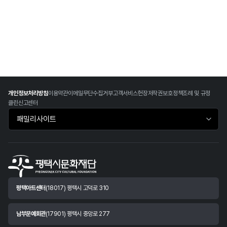
개인정보처리방침
이용약관
이메일무단수집거부
고객서비스헌장
저작권보호정책
조례 및 규정
클린신고센터
패밀리사이트 바로가기
평택아트센터
(18017) 평택시 고덕로 310
남부문예회관
(17901) 평택시 중앙로 277