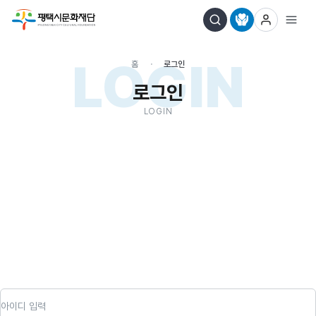
LOGIN
홈
로그인
로그인
LOGIN
아이디