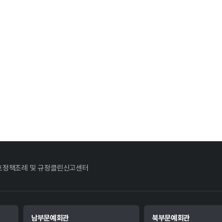
호정책
조례 및 규정
클린신고센터
남부문예회관
북부문예회관