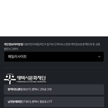
개인정보처리방침
이용약관
이메일무단수집거부
고객서비스헌장
저작권보호정책
조례 및 규정
클린신고센터
패밀리사이트 바로가기
평택아트센터
(18017) 평택시 고덕로 310
남부문예회관
(17901) 평택시 중앙로 277