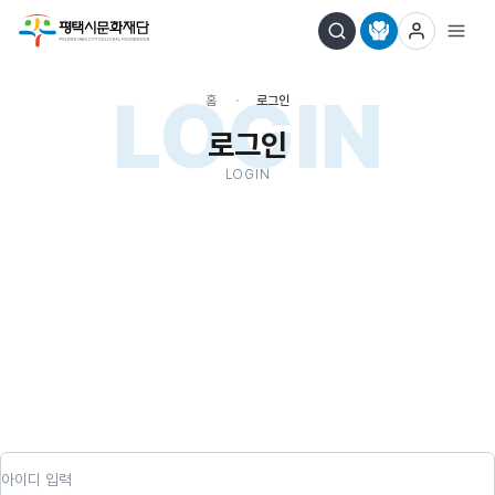
LOGIN
홈
로그인
로그인
LOGIN
아이디