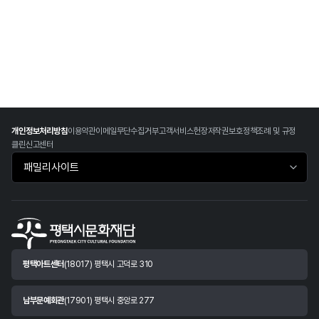
개인정보처리방침
이용약관
이메일무단수집거부
고객서비스헌장
저작권보호정책
조례 및 규정
클린신고센터
패밀리사이트 바로가기
평택아트센터
(18017) 평택시 고덕로 310
남부문예회관
(17901) 평택시 중앙로 277