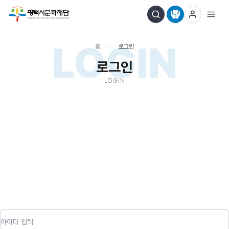
LOGIN
홈
로그인
로그인
LOGIN
아이디