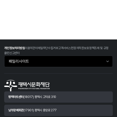
개인정보처리방침
이용약관
이메일무단수집거부
고객서비스헌장
저작권보호정책
조례 및 규정
클린신고센터
패밀리사이트 바로가기
평택아트센터
(18017) 평택시 고덕로 310
남부문예회관
(17901) 평택시 중앙로 277