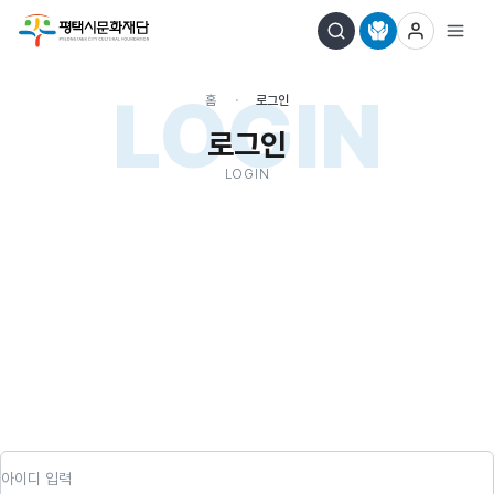
LOGIN
홈
로그인
로그인
LOGIN
아이디