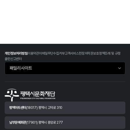
개인정보처리방침
이용약관
이메일무단수집거부
고객서비스헌장
저작권보호정책
조례 및 규정
클린신고센터
패밀리사이트 바로가기
평택아트센터
(18017) 평택시 고덕로 310
남부문예회관
(17901) 평택시 중앙로 277