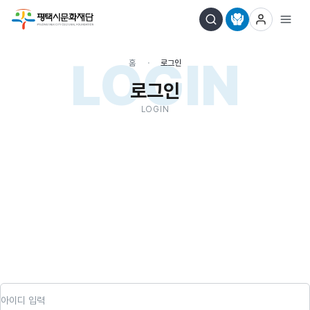
LOGIN
홈
로그인
로그인
LOGIN
아이디