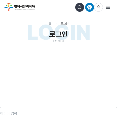
LOGIN
홈
로그인
로그인
LOGIN
아이디