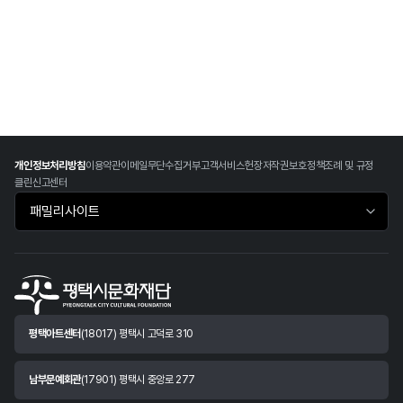
개인정보처리방침
이용약관
이메일무단수집거부
고객서비스헌장
저작권보호정책
조례 및 규정
클린신고센터
패밀리사이트 바로가기
평택아트센터
(18017) 평택시 고덕로 310
남부문예회관
(17901) 평택시 중앙로 277