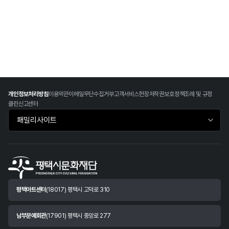
개인정보처리방침
이용약관
이메일무단수집거부
고객서비스헌장
저작권보호정책
조례 및 규정
클린신고센터
패밀리사이트 바로가기
평택아트센터
(18017) 평택시 고덕로 310
남부문예회관
(17901) 평택시 중앙로 277