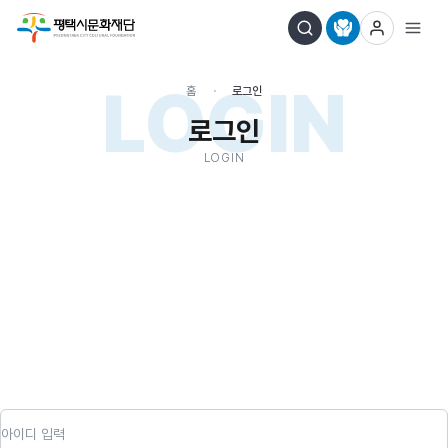
LOGIN
홈
로그인
로그인
LOGIN
아이디