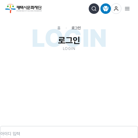
LOGIN
홈
로그인
로그인
LOGIN
아이디