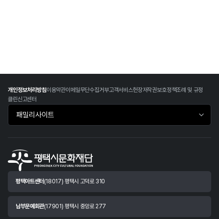
개인정보처리방침
이용약관
이메일무단수집거부
고객서비스헌장
저작권보호정책
조례 및 규정
클린신고센터
패밀리사이트 바로가기
평택아트센터
(18017) 평택시 고덕로 310
남부문예회관
(17901) 평택시 중앙로 277