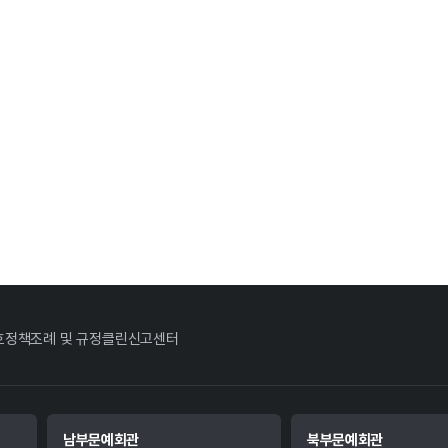
호정책
조례 및 규정
클린신고센터
남부문예회관
북부문예회관