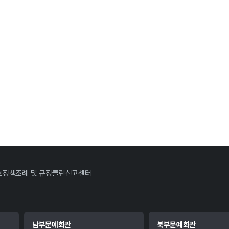
호정책
조례 및 규정
클린신고센터
남부문예회관
북부문예회관