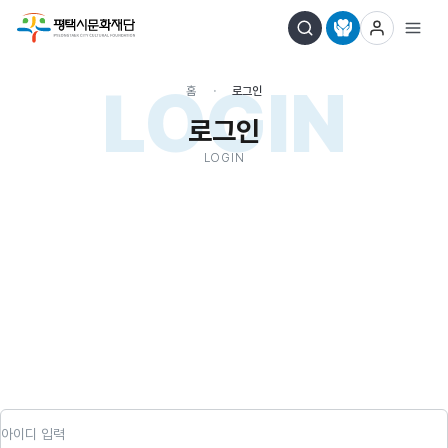
LOGIN
홈
로그인
로그인
LOGIN
아이디