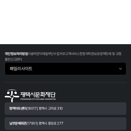
개인정보처리방침
이용약관
이메일무단수집거부
고객서비스헌장
저작권보호정책
조례 및 규정
클린신고센터
패밀리사이트 바로가기
평택아트센터
(18017) 평택시 고덕로 310
남부문예회관
(17901) 평택시 중앙로 277