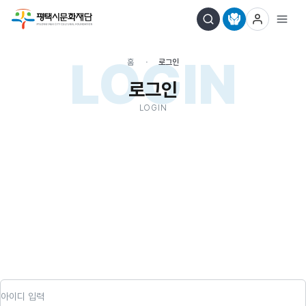
LOGIN
홈
로그인
로그인
LOGIN
아이디