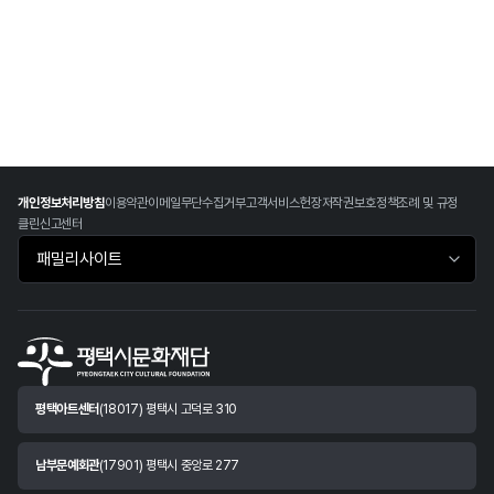
개인정보처리방침
이용약관
이메일무단수집거부
고객서비스헌장
저작권보호정책
조례 및 규정
클린신고센터
패밀리사이트 바로가기
평택아트센터
(18017) 평택시 고덕로 310
남부문예회관
(17901) 평택시 중앙로 277