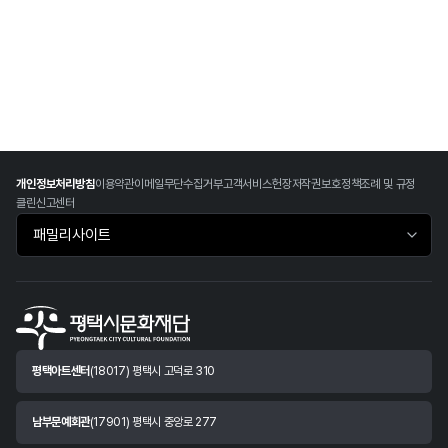
개인정보처리방침
이용약관
이메일무단수집거부
고객서비스헌장
저작권보호정책
조례 및 규정
클린신고센터
패밀리사이트 바로가기
평택아트센터
(18017) 평택시 고덕로 310
남부문예회관
(17901) 평택시 중앙로 277