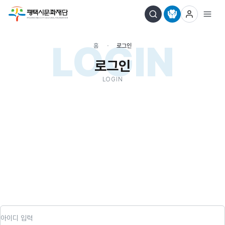
LOGIN
홈
로그인
로그인
LOGIN
아이디