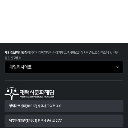
개인정보처리방침
이용약관
이메일무단수집거부
고객서비스헌장
저작권보호정책
조례 및 규정
클린신고센터
패밀리사이트 바로가기
평택아트센터
(18017) 평택시 고덕로 310
남부문예회관
(17901) 평택시 중앙로 277