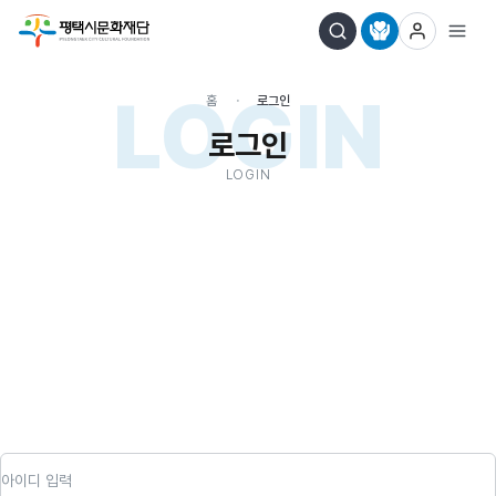
LOGIN
홈
로그인
로그인
LOGIN
아이디