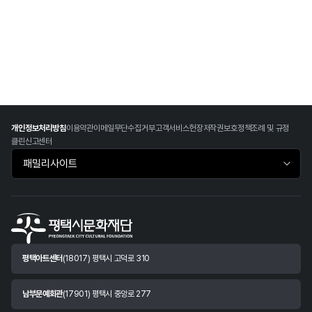
개인정보처리방침
이용약관
이메일무단수집거부
고객서비스헌장
저작권보호정책
조례 및 규정
클린신고센터
패밀리사이트 바로가기
평택아트센터
(18017) 평택시 고덕로 310
남부문예회관
(17901) 평택시 중앙로 277