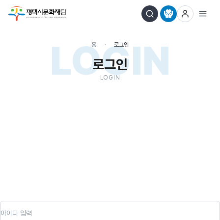
LOGIN
홈
로그인
로그인
LOGIN
아이디