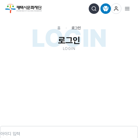
LOGIN
홈
로그인
로그인
LOGIN
아이디