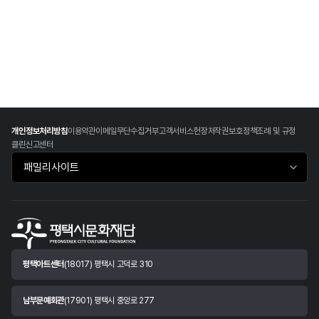
개인정보처리방침
이용약관
이메일무단수집거부
고객서비스헌장
저작권보호정책
조례 및 규정
클린신고센터
패밀리사이트 바로가기
평택아트센터
(18017) 평택시 고덕로 310
남부문예회관
(17901) 평택시 중앙로 277