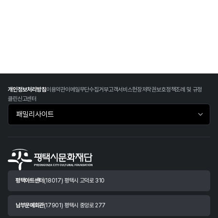
개인정보처리방침
이용약관
이메일무단수집거부
고객서비스헌장
저작권보호정책
조례 및 규정
클린신고센터
패밀리사이트 바로가기
평택아트센터
(18017) 평택시 고덕로 310
남부문예회관
(17901) 평택시 중앙로 277