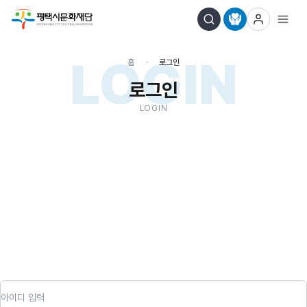
LOGIN
홈
로그인
로그인
LOGIN
아이디