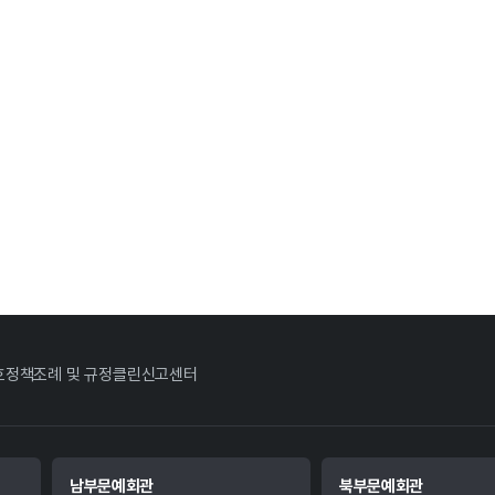
호정책
조례 및 규정
클린신고센터
남부문예회관
북부문예회관