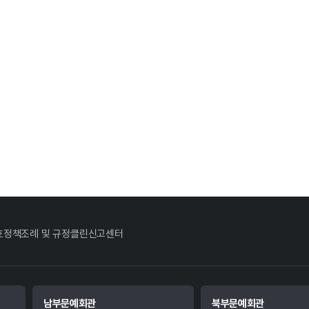
호정책
조례 및 규정
클린신고센터
남부문예회관
북부문예회관