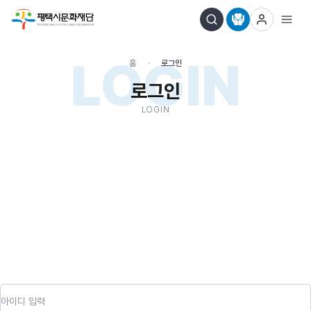
LOGIN
홈
로그인
로그인
LOGIN
아이디