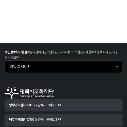
개인정보처리방침
이용약관
이메일무단수집거부
고객서비스헌장
저작권보호정책
조례 및 규정
클린신고센터
패밀리사이트 바로가기
평택아트센터
(18017) 평택시 고덕로 310
남부문예회관
(17901) 평택시 중앙로 277