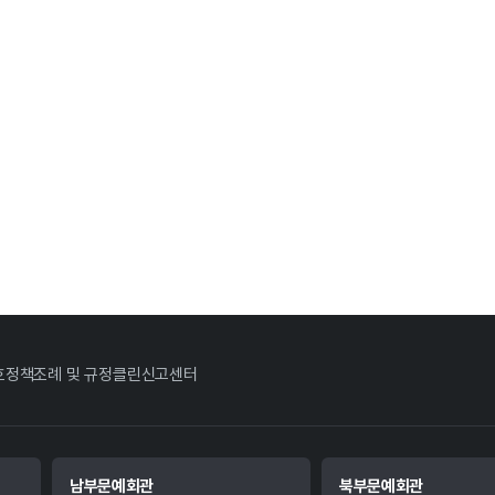
호정책
조례 및 규정
클린신고센터
남부문예회관
북부문예회관