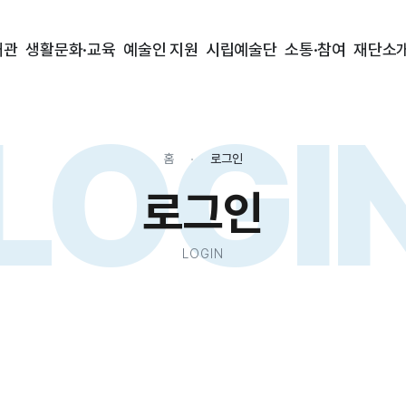
대관
생활문화·교육
예술인 지원
시립예술단
소통·참여
재단소
LOGI
홈
로그인
로그인
LOGIN