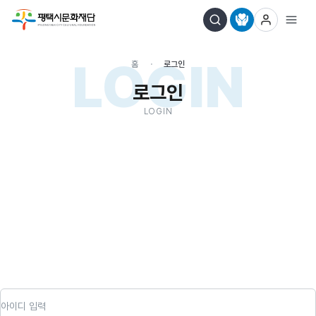
LOGIN
홈
로그인
로그인
LOGIN
아이디