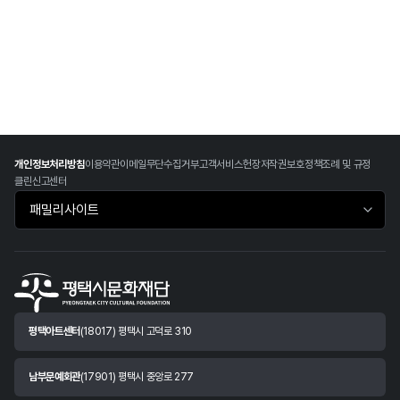
개인정보처리방침
이용약관
이메일무단수집거부
고객서비스헌장
저작권보호정책
조례 및 규정
클린신고센터
패밀리사이트 바로가기
평택아트센터
(18017) 평택시 고덕로 310
남부문예회관
(17901) 평택시 중앙로 277