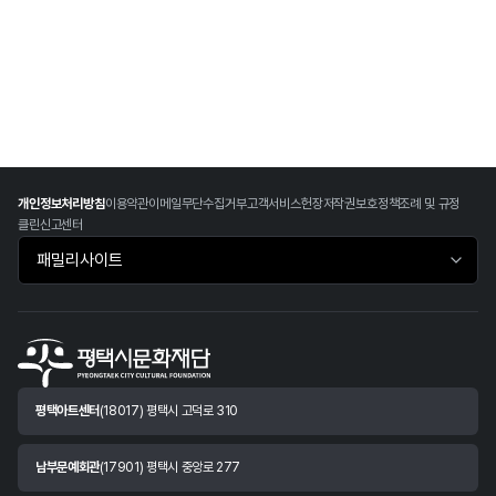
개인정보처리방침
이용약관
이메일무단수집거부
고객서비스헌장
저작권보호정책
조례 및 규정
클린신고센터
패밀리사이트 바로가기
평택아트센터
(18017) 평택시 고덕로 310
남부문예회관
(17901) 평택시 중앙로 277