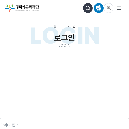
LOGIN
홈
로그인
로그인
LOGIN
아이디