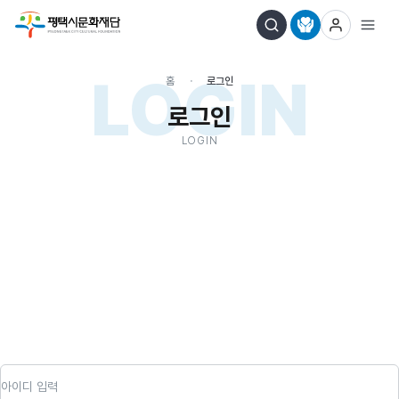
LOGIN
홈
로그인
로그인
LOGIN
아이디