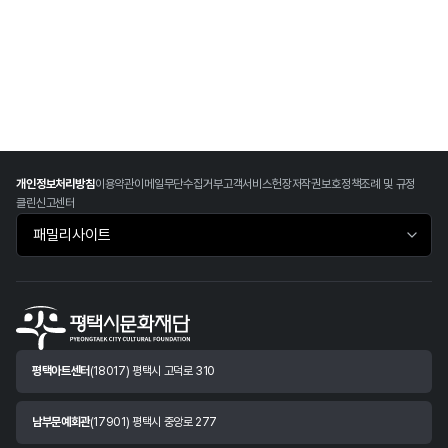
개인정보처리방침
이용약관
이메일무단수집거부
고객서비스헌장
저작권보호정책
조례 및 규정
클린신고센터
패밀리사이트 바로가기
평택아트센터
(18017) 평택시 고덕로 310
남부문예회관
(17901) 평택시 중앙로 277