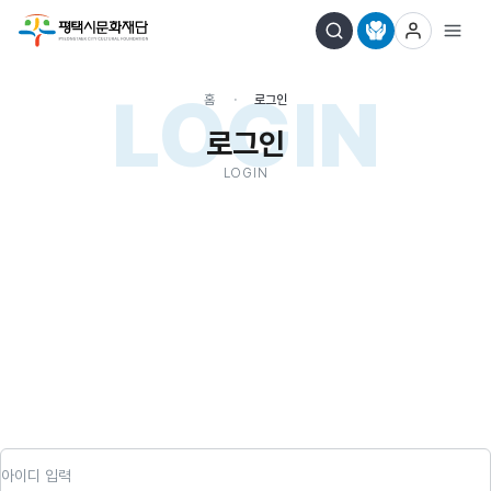
LOGIN
홈
로그인
로그인
LOGIN
아이디