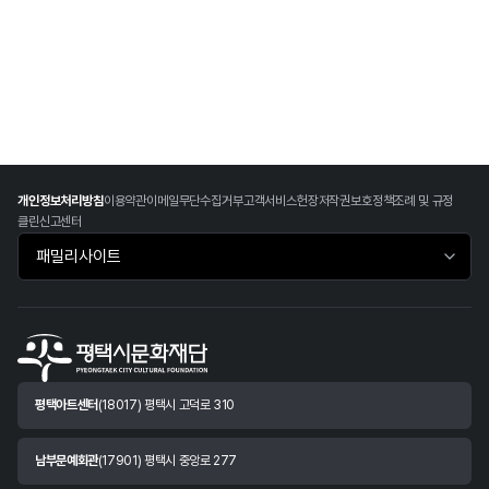
개인정보처리방침
이용약관
이메일무단수집거부
고객서비스헌장
저작권보호정책
조례 및 규정
클린신고센터
패밀리사이트 바로가기
평택아트센터
(18017) 평택시 고덕로 310
남부문예회관
(17901) 평택시 중앙로 277