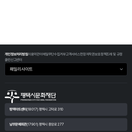
개인정보처리방침
이용약관
이메일무단수집거부
고객서비스헌장
저작권보호정책
조례 및 규정
클린신고센터
패밀리사이트 바로가기
평택아트센터
(18017) 평택시 고덕로 310
남부문예회관
(17901) 평택시 중앙로 277