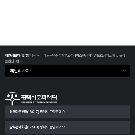
개인정보처리방침
이용약관
이메일무단수집거부
고객서비스헌장
저작권보호정책
조례 및 규정
클린신고센터
패밀리사이트 바로가기
평택아트센터
(18017) 평택시 고덕로 310
남부문예회관
(17901) 평택시 중앙로 277