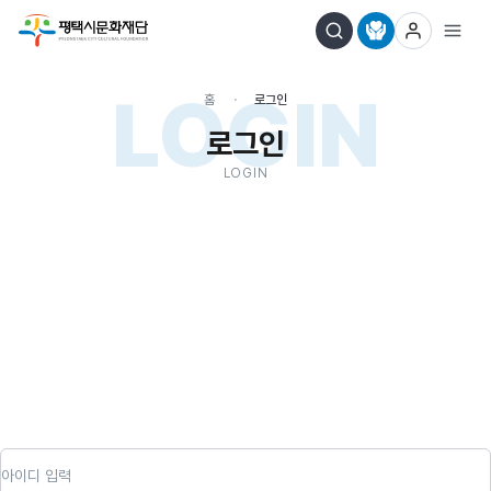
LOGIN
홈
로그인
로그인
LOGIN
아이디