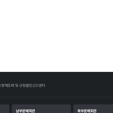
호정책
조례 및 규정
클린신고센터
남부문예회관
북부문예회관