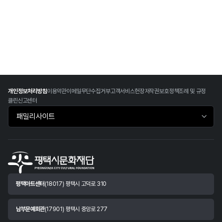
개인정보처리방침
이용약관
이메일무단수집거부
고객서비스헌장
저작권보호정책
조례 및 규정
클린신고센터
패밀리사이트 바로가기
평택아트센터
(18017) 평택시 고덕로 310
남부문예회관
(17901) 평택시 중앙로 277