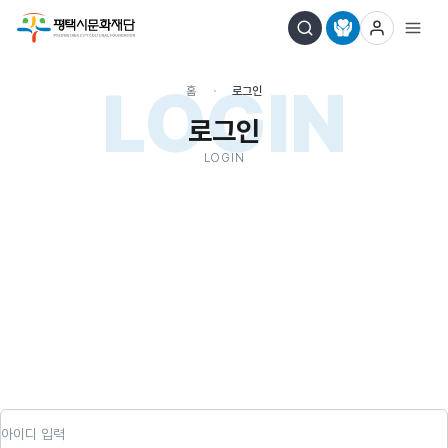
LOGIN
홈
로그인
로그인
LOGIN
아이디