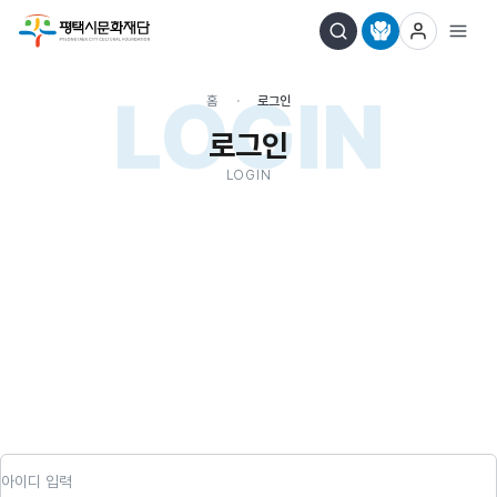
LOGIN
홈
로그인
로그인
LOGIN
아이디