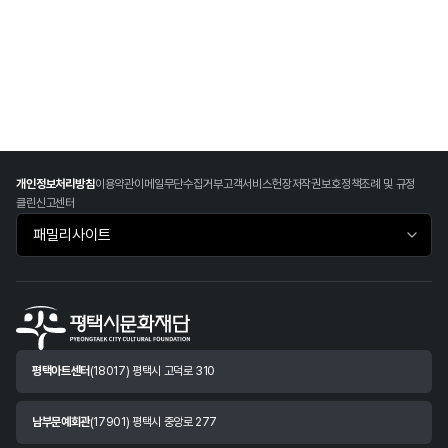
개인정보처리방침
이용약관
이메일무단수집거부
고객서비스헌장
저작권보호정책
조례 및 규정
클린신고센터
패밀리사이트 바로가기
평택아트센터
(18017) 평택시 고덕로 310
남부문예회관
(17901) 평택시 중앙로 277