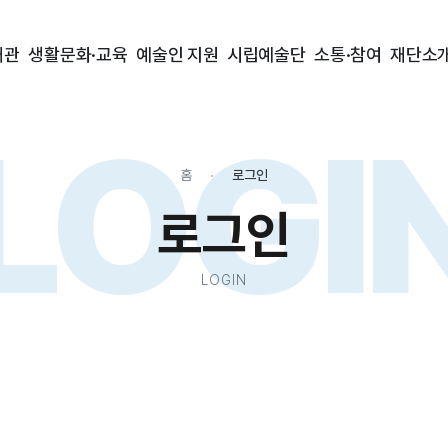
대관
생활문화·교육
예술인 지원
시립예술단
소통·참여
재단소
LOGI
홈
로그인
로그인
LOGIN