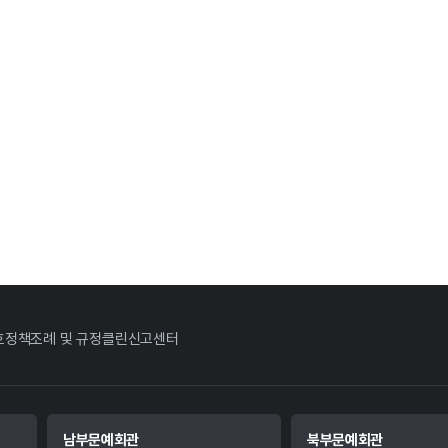
호정책
조례 및 규정
클린신고센터
남부문예회관
북부문예회관