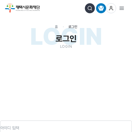
LOGIN
홈
로그인
로그인
LOGIN
아이디