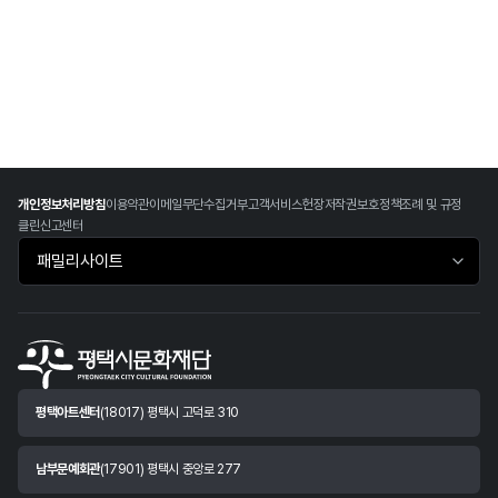
개인정보처리방침
이용약관
이메일무단수집거부
고객서비스헌장
저작권보호정책
조례 및 규정
클린신고센터
패밀리사이트 바로가기
평택아트센터
(18017) 평택시 고덕로 310
남부문예회관
(17901) 평택시 중앙로 277