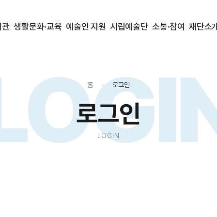
대관
생활문화·교육
예술인 지원
시립예술단
소통·참여
재단소
LOGI
홈
로그인
로그인
LOGIN