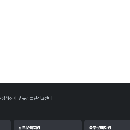
호정책
조례 및 규정
클린신고센터
남부문예회관
북부문예회관