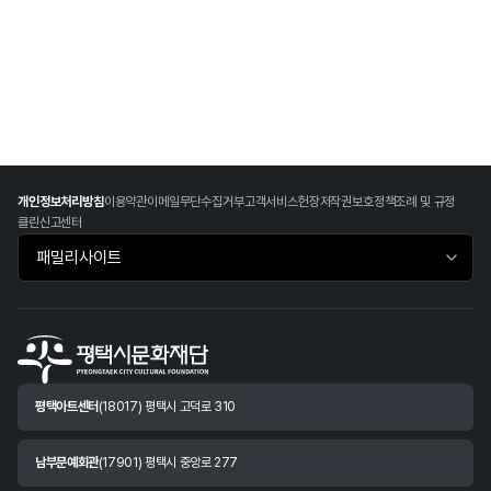
개인정보처리방침
이용약관
이메일무단수집거부
고객서비스헌장
저작권보호정책
조례 및 규정
클린신고센터
패밀리사이트 바로가기
평택아트센터
(18017) 평택시 고덕로 310
남부문예회관
(17901) 평택시 중앙로 277