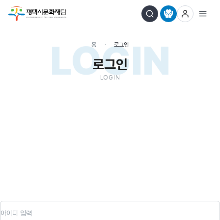
LOGIN
홈
로그인
로그인
LOGIN
아이디