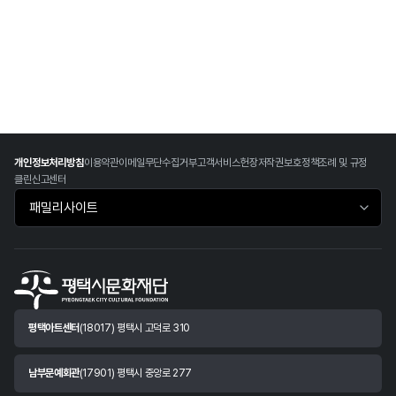
개인정보처리방침
이용약관
이메일무단수집거부
고객서비스헌장
저작권보호정책
조례 및 규정
클린신고센터
패밀리사이트 바로가기
평택아트센터
(18017) 평택시 고덕로 310
남부문예회관
(17901) 평택시 중앙로 277