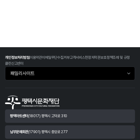
개인정보처리방침
이용약관
이메일무단수집거부
고객서비스헌장
저작권보호정책
조례 및 규정
클린신고센터
패밀리사이트 바로가기
평택아트센터
(18017) 평택시 고덕로 310
남부문예회관
(17901) 평택시 중앙로 277