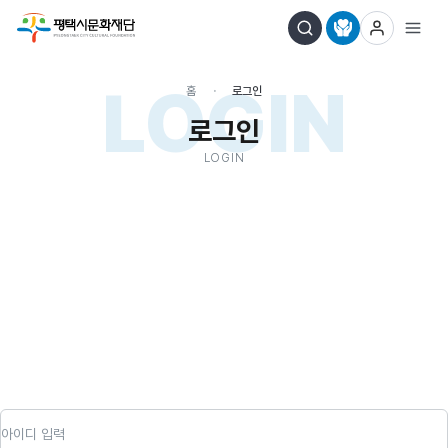
LOGIN
홈
로그인
로그인
LOGIN
아이디