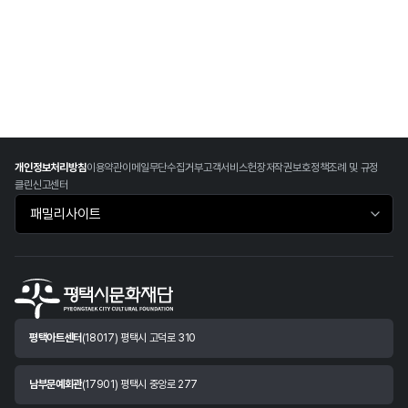
개인정보처리방침
이용약관
이메일무단수집거부
고객서비스헌장
저작권보호정책
조례 및 규정
클린신고센터
패밀리사이트 바로가기
평택아트센터
(18017) 평택시 고덕로 310
남부문예회관
(17901) 평택시 중앙로 277