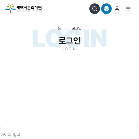
LOGIN
홈
로그인
로그인
LOGIN
아이디