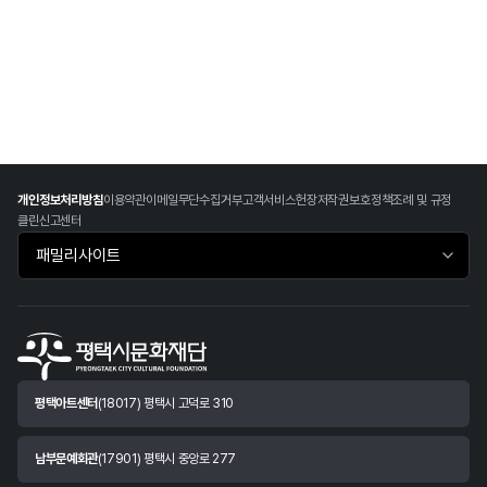
개인정보처리방침
이용약관
이메일무단수집거부
고객서비스헌장
저작권보호정책
조례 및 규정
클린신고센터
패밀리사이트 바로가기
평택아트센터
(18017) 평택시 고덕로 310
남부문예회관
(17901) 평택시 중앙로 277