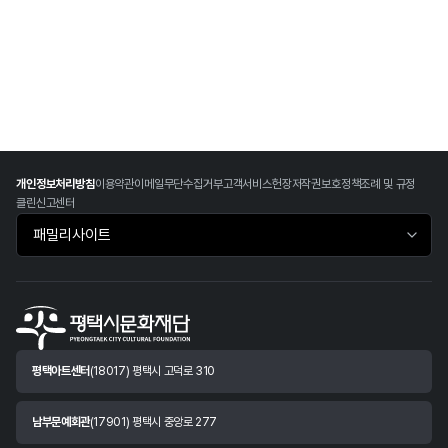
개인정보처리방침
이용약관
이메일무단수집거부
고객서비스헌장
저작권보호정책
조례 및 규정
클린신고센터
패밀리사이트 바로가기
평택아트센터
(18017) 평택시 고덕로 310
남부문예회관
(17901) 평택시 중앙로 277