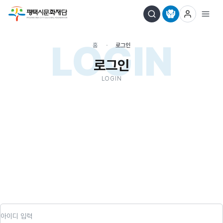
LOGIN
홈
로그인
로그인
LOGIN
아이디